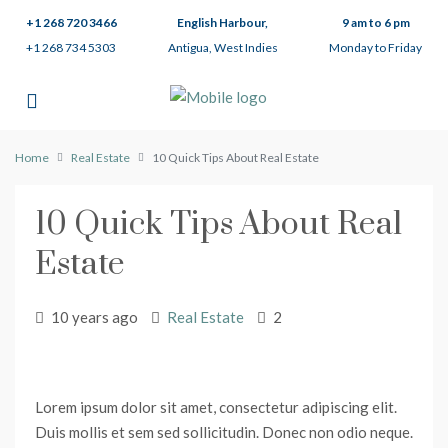
+1 268 720 3466
English Harbour,
9 am to 6 pm
+1 268 734 5303
Antigua, West Indies
Monday to Friday
Home
Real Estate
10 Quick Tips About Real Estate
10 Quick Tips About Real
Estate
10 years ago
Real Estate
2
Lorem ipsum dolor sit amet, consectetur adipiscing elit.
Duis mollis et sem sed sollicitudin. Donec non odio neque.