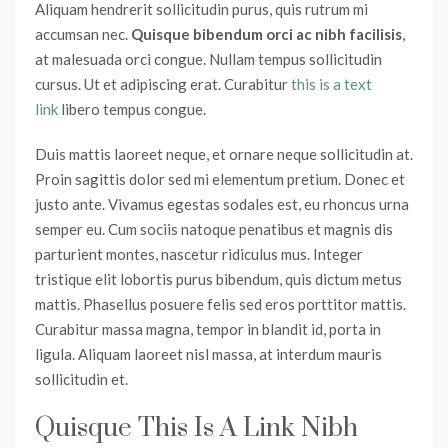
Aliquam hendrerit sollicitudin purus, quis rutrum mi
accumsan nec.
Quisque bibendum orci ac nibh facilisis
,
at malesuada orci congue. Nullam tempus sollicitudin
cursus. Ut et adipiscing erat. Curabitur
this is a text
link
libero tempus congue.
Duis mattis laoreet neque, et ornare neque sollicitudin at.
Proin sagittis dolor sed mi elementum pretium. Donec et
justo ante. Vivamus egestas sodales est, eu rhoncus urna
semper eu. Cum sociis natoque penatibus et magnis dis
parturient montes, nascetur ridiculus mus. Integer
tristique elit lobortis purus bibendum, quis dictum metus
mattis. Phasellus posuere felis sed eros porttitor mattis.
Curabitur massa magna, tempor in blandit id, porta in
ligula. Aliquam laoreet nisl massa, at interdum mauris
sollicitudin et.
Quisque This Is A Link Nibh