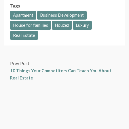
Tags
Apartment
Business Development
House for families
Houzez
Luxury
Real Estate
Prev Post
10 Things Your Competitors Can Teach You About
Real Estate