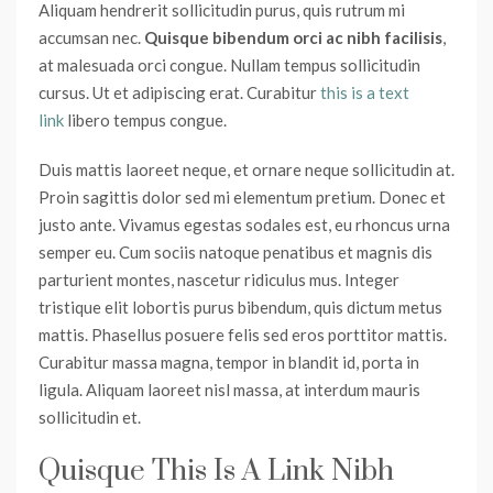
Aliquam hendrerit sollicitudin purus, quis rutrum mi
accumsan nec.
Quisque bibendum orci ac nibh facilisis
,
at malesuada orci congue. Nullam tempus sollicitudin
cursus. Ut et adipiscing erat. Curabitur
this is a text
link
libero tempus congue.
Duis mattis laoreet neque, et ornare neque sollicitudin at.
Proin sagittis dolor sed mi elementum pretium. Donec et
justo ante. Vivamus egestas sodales est, eu rhoncus urna
semper eu. Cum sociis natoque penatibus et magnis dis
parturient montes, nascetur ridiculus mus. Integer
tristique elit lobortis purus bibendum, quis dictum metus
mattis. Phasellus posuere felis sed eros porttitor mattis.
Curabitur massa magna, tempor in blandit id, porta in
ligula. Aliquam laoreet nisl massa, at interdum mauris
sollicitudin et.
Quisque This Is A Link Nibh